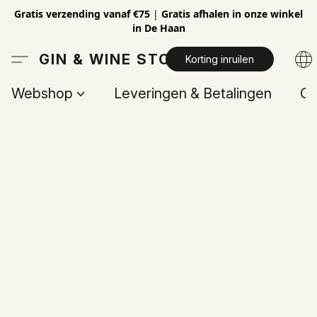
Gratis verzending vanaf €75
|
Gratis afhalen in onze winkel
in De Haan
GIN & WINE STORE
Korting inruilen
Webshop
Leveringen & Betalingen
Op