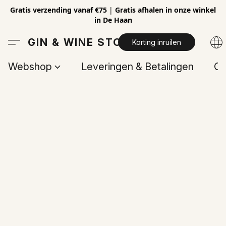
Gratis verzending vanaf €75
|
Gratis afhalen in onze winkel
in De Haan
GIN & WINE STORE
Korting inruilen
Webshop
Leveringen & Betalingen
Op