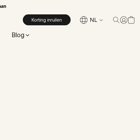
aan
NL
Korting inruilen
Blog