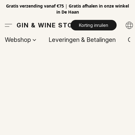
Gratis verzending vanaf €75
|
Gratis afhalen in onze winkel
in De Haan
GIN & WINE STORE
Korting inruilen
Webshop
Leveringen & Betalingen
Op