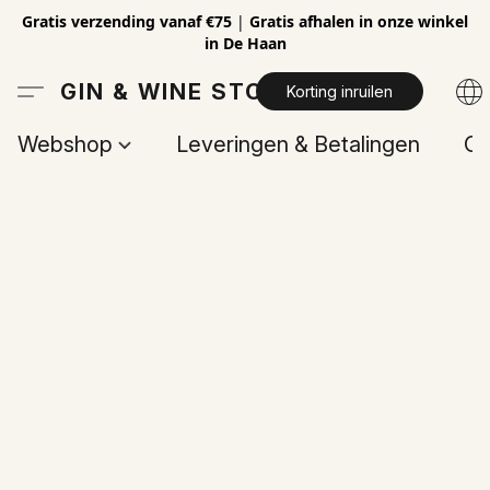
Gratis verzending vanaf €75
|
Gratis afhalen in onze winkel
in De Haan
GIN & WINE STORE
Korting inruilen
Webshop
Leveringen & Betalingen
Op