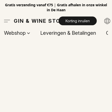
Gratis verzending vanaf €75
|
Gratis afhalen in onze winkel
in De Haan
GIN & WINE STORE
Korting inruilen
Webshop
Leveringen & Betalingen
Op