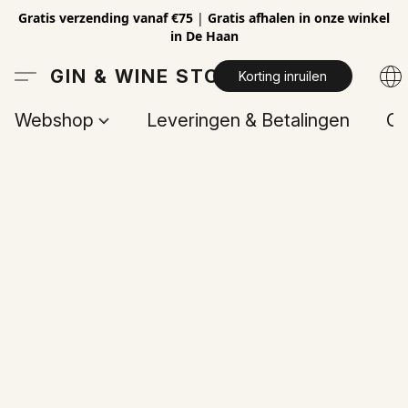
Gratis verzending vanaf €75
|
Gratis afhalen in onze winkel
in De Haan
GIN & WINE STORE
Korting inruilen
Webshop
Leveringen & Betalingen
Op