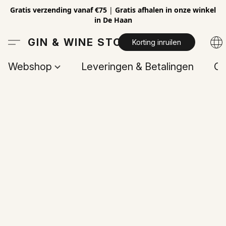
Gratis verzending vanaf €75
|
Gratis afhalen in onze winkel
in De Haan
GIN & WINE STORE
Korting inruilen
Webshop
Leveringen & Betalingen
Op