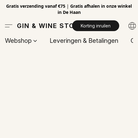
Gratis verzending vanaf €75
|
Gratis afhalen in onze winkel
in De Haan
GIN & WINE STORE
Korting inruilen
Webshop
Leveringen & Betalingen
Op