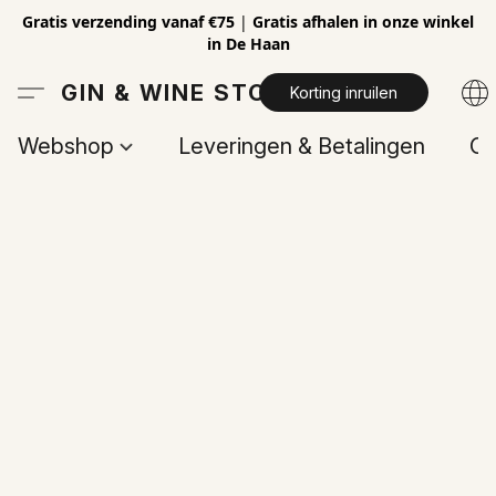
Gratis verzending vanaf €75
|
Gratis afhalen in onze winkel
in De Haan
GIN & WINE STORE
Korting inruilen
Webshop
Leveringen & Betalingen
Op