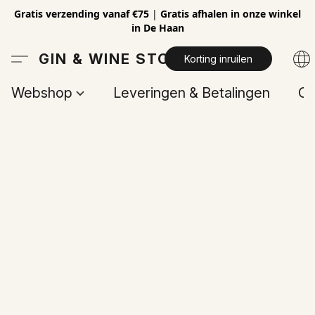
Gratis verzending vanaf €75
|
Gratis afhalen in onze winkel
in De Haan
GIN & WINE STORE
Korting inruilen
Webshop
Leveringen & Betalingen
Op