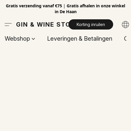
Gratis verzending vanaf €75
|
Gratis afhalen in onze winkel
in De Haan
GIN & WINE STORE
Korting inruilen
Webshop
Leveringen & Betalingen
Op