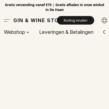
Gratis verzending vanaf €75
|
Gratis afhalen in onze winkel
in De Haan
GIN & WINE STORE
Korting inruilen
Webshop
Leveringen & Betalingen
Op