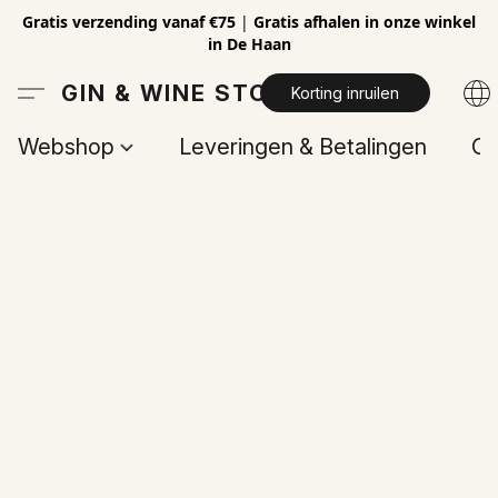
Gratis verzending vanaf €75
|
Gratis afhalen in onze winkel
in De Haan
GIN & WINE STORE
Korting inruilen
Webshop
Leveringen & Betalingen
Op