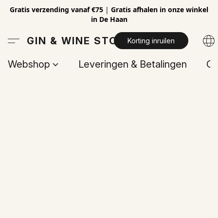
Gratis verzending vanaf €75
|
Gratis afhalen in onze winkel
in De Haan
GIN & WINE STORE
Korting inruilen
Webshop
Leveringen & Betalingen
Op