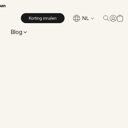
aan
NL
Korting inruilen
Blog