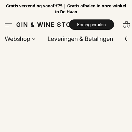
Gratis verzending vanaf €75
|
Gratis afhalen in onze winkel
in De Haan
GIN & WINE STORE
Korting inruilen
Webshop
Leveringen & Betalingen
Op