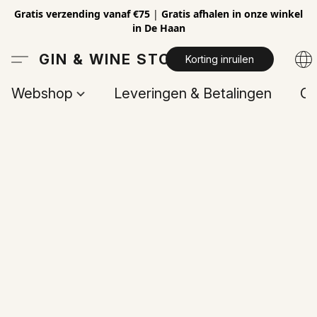
Gratis verzending vanaf €75
|
Gratis afhalen in onze winkel
in De Haan
GIN & WINE STORE
Korting inruilen
Webshop
Leveringen & Betalingen
Op