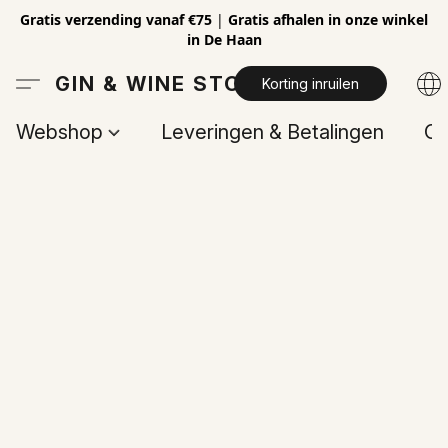
Gratis verzending vanaf €75
|
Gratis afhalen in onze winkel
in De Haan
GIN & WINE STORE
Korting inruilen
Webshop
Leveringen & Betalingen
Op