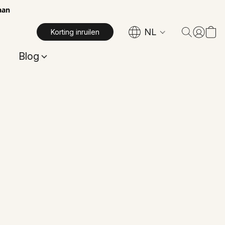
aan
NL
Korting inruilen
Blog