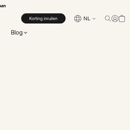
aan
NL
Korting inruilen
Blog