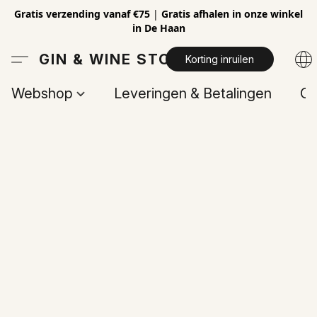
Gratis verzending vanaf €75
|
Gratis afhalen in onze winkel
in De Haan
GIN & WINE STORE
Korting inruilen
Webshop
Leveringen & Betalingen
Op