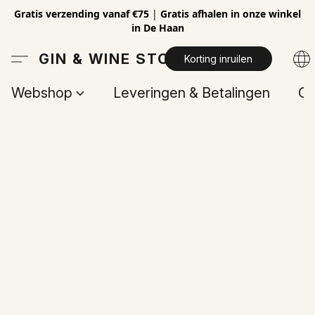
Gratis verzending vanaf €75
|
Gratis afhalen in onze winkel
in De Haan
GIN & WINE STORE
Korting inruilen
Webshop
Leveringen & Betalingen
Op