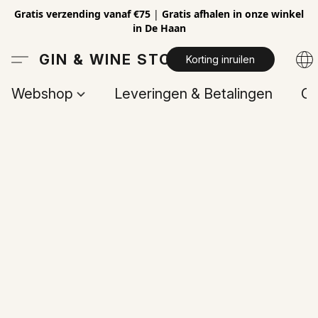
Gratis verzending vanaf €75
|
Gratis afhalen in onze winkel
in De Haan
GIN & WINE STORE
Korting inruilen
Webshop
Leveringen & Betalingen
Op