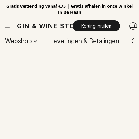
Gratis verzending vanaf €75
|
Gratis afhalen in onze winkel
in De Haan
GIN & WINE STORE
Korting inruilen
Webshop
Leveringen & Betalingen
Op