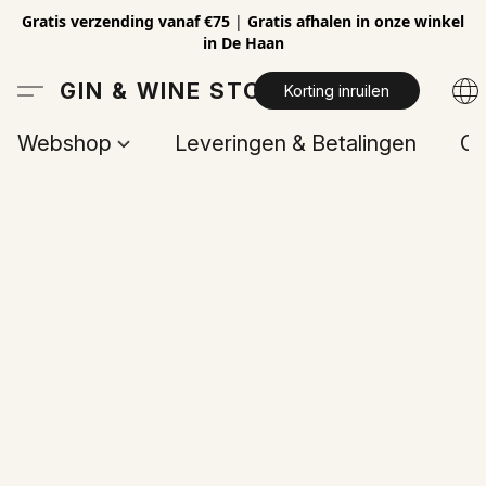
Gratis verzending vanaf €75
|
Gratis afhalen in onze winkel
in De Haan
GIN & WINE STORE
Korting inruilen
Webshop
Leveringen & Betalingen
Op