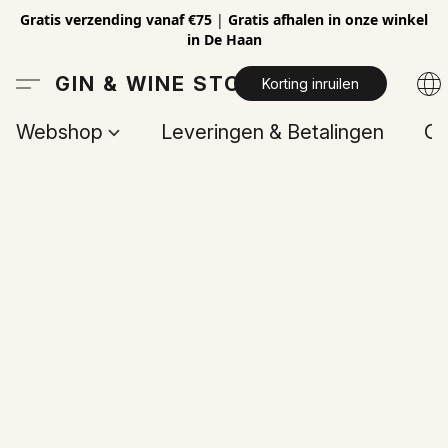
Gratis verzending vanaf €75
|
Gratis afhalen in onze winkel
in De Haan
GIN & WINE STORE
Korting inruilen
Webshop
Leveringen & Betalingen
Op