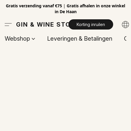
Gratis verzending vanaf €75
|
Gratis afhalen in onze winkel
in De Haan
GIN & WINE STORE
Korting inruilen
Webshop
Leveringen & Betalingen
Op