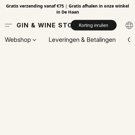
Gratis verzending vanaf €75
|
Gratis afhalen in onze winkel
in De Haan
GIN & WINE STORE
Korting inruilen
Webshop
Leveringen & Betalingen
Op