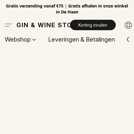
Gratis verzending vanaf €75
|
Gratis afhalen in onze winkel
in De Haan
GIN & WINE STORE
Korting inruilen
Webshop
Leveringen & Betalingen
Op