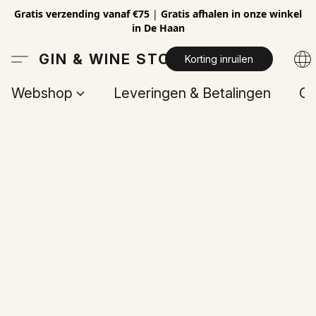
Gratis verzending vanaf €75
|
Gratis afhalen in onze winkel
in De Haan
GIN & WINE STORE
Korting inruilen
Webshop
Leveringen & Betalingen
Op