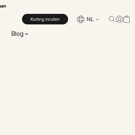
aan
NL
Korting inruilen
Blog