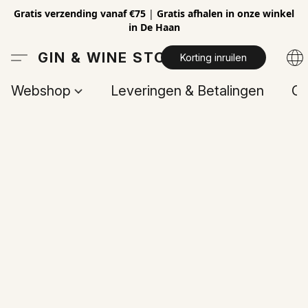
Gratis verzending vanaf €75
|
Gratis afhalen in onze winkel
in De Haan
GIN & WINE STORE
Korting inruilen
Webshop
Leveringen & Betalingen
Op