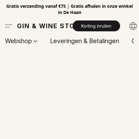
Gratis verzending vanaf €75
|
Gratis afhalen in onze winkel
in De Haan
GIN & WINE STORE
Korting inruilen
Webshop
Leveringen & Betalingen
Op