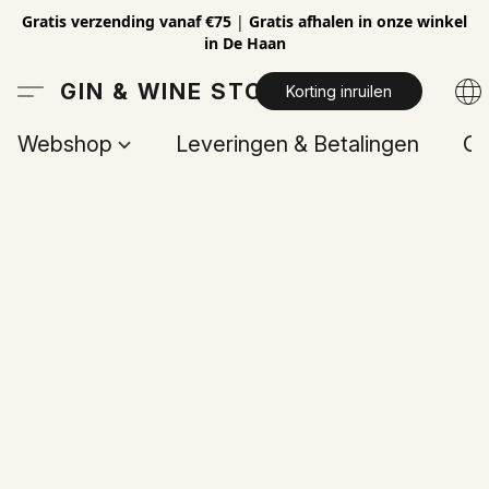
Gratis verzending vanaf €75
|
Gratis afhalen in onze winkel
in De Haan
GIN & WINE STORE
Korting inruilen
Webshop
Leveringen & Betalingen
Op