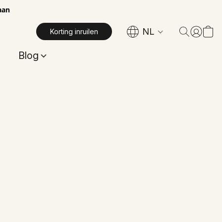
aan
NL
Korting inruilen
Blog