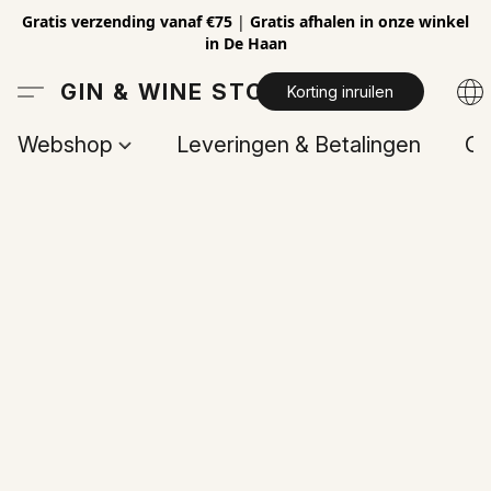
Gratis verzending vanaf €75
|
Gratis afhalen in onze winkel
in De Haan
GIN & WINE STORE
Korting inruilen
Webshop
Leveringen & Betalingen
Op