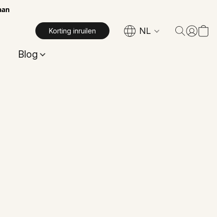
aan
NL
Korting inruilen
Blog