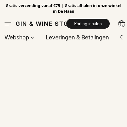
Gratis verzending vanaf €75
|
Gratis afhalen in onze winkel
in De Haan
GIN & WINE STORE
Korting inruilen
Webshop
Leveringen & Betalingen
Op