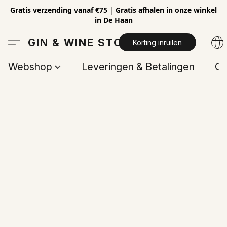
Gratis verzending vanaf €75
|
Gratis afhalen in onze winkel
in De Haan
GIN & WINE STORE
Korting inruilen
Webshop
Leveringen & Betalingen
Op