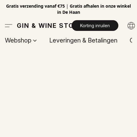
Gratis verzending vanaf €75
|
Gratis afhalen in onze winkel
in De Haan
GIN & WINE STORE
Korting inruilen
Webshop
Leveringen & Betalingen
Op