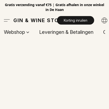
Gratis verzending vanaf €75
|
Gratis afhalen in onze winkel
in De Haan
GIN & WINE STORE
Korting inruilen
Webshop
Leveringen & Betalingen
Op