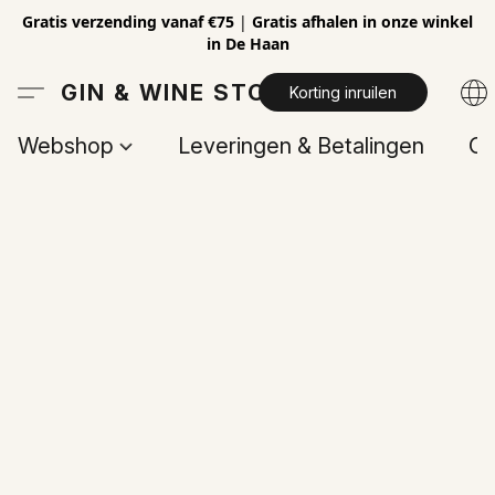
Gratis verzending vanaf €75
|
Gratis afhalen in onze winkel
in De Haan
GIN & WINE STORE
Korting inruilen
Webshop
Leveringen & Betalingen
Op