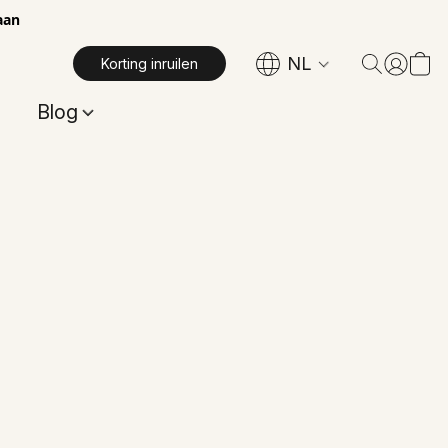
aan
NL
Korting inruilen
Blog