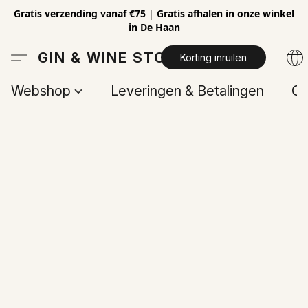
Gratis verzending vanaf €75
|
Gratis afhalen in onze winkel
in De Haan
GIN & WINE STORE
Korting inruilen
Webshop
Leveringen & Betalingen
Op