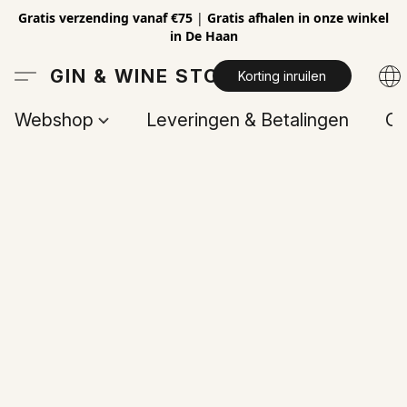
Gratis verzending vanaf €75
|
Gratis afhalen in onze winkel
in De Haan
GIN & WINE STORE
Korting inruilen
Webshop
Leveringen & Betalingen
Op