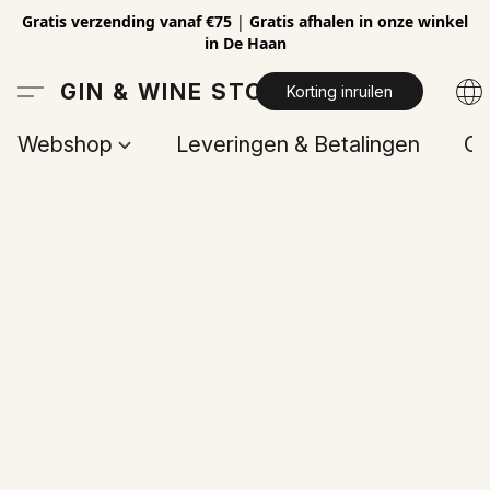
Gratis verzending vanaf €75
|
Gratis afhalen in onze winkel
in De Haan
GIN & WINE STORE
Korting inruilen
Webshop
Leveringen & Betalingen
Op