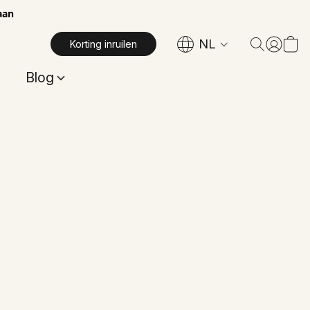
aan
NL
Korting inruilen
Blog