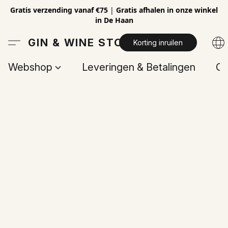
Gratis verzending vanaf €75
|
Gratis afhalen in onze winkel
in De Haan
GIN & WINE STORE
Korting inruilen
Webshop
Leveringen & Betalingen
Op