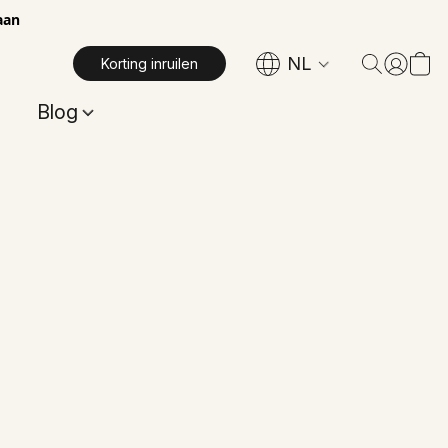
aan
NL
Korting inruilen
Blog